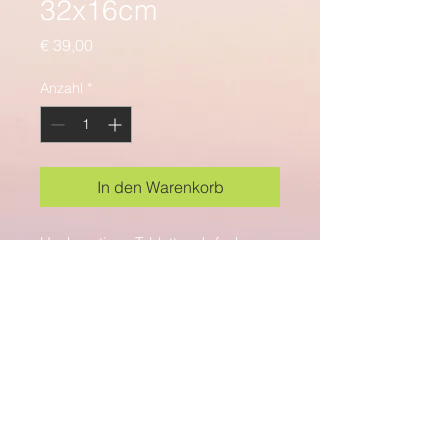
32x16cm
Preis
€ 39,00
Anzahl
*
In den Warenkorb
Hochwertiges Tablett mehrfach
lackiert in diversen Farben